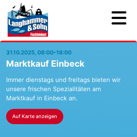
31.10.2025, 08:00–18:00
Marktkauf Einbeck
Immer dienstags und freitags bieten wir
unsere frischen Spezialitäten am
Marktkauf in Einbeck an.
Auf Karte anzeigen