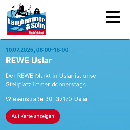
10.07.2025, 08:00–18:00
REWE Uslar
Der REWE Markt in Uslar ist unser
Stellplatz immer donnerstags.
Wiesenstraße 30, 37170 Uslar
Auf Karte anzeigen