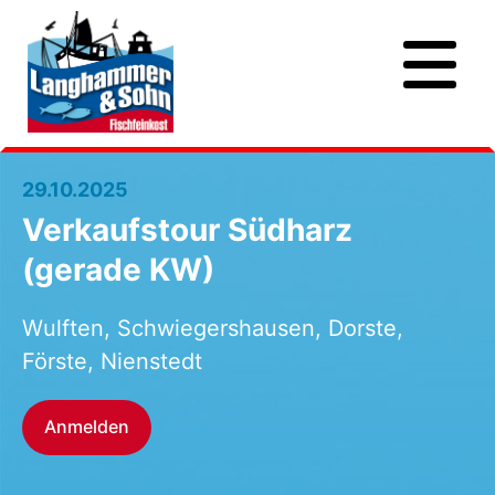
29.10.2025
Verkaufstour Südharz
(gerade KW)
Wulften, Schwiegershausen, Dorste,
Förste, Nienstedt
Anmelden