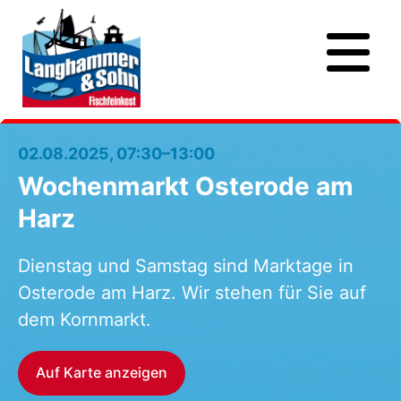
02.08.2025, 07:30–13:00
Wochenmarkt Osterode am
Harz
Dienstag und Samstag sind Marktage in
Osterode am Harz. Wir stehen für Sie auf
dem Kornmarkt.
Auf Karte anzeigen